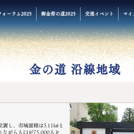
フォーラム2025
御金荷の道2025
交流イベント
マイ
金の道 沿線地域
置し、市域面積は5.11㎢と
ながら人口が75,000人を