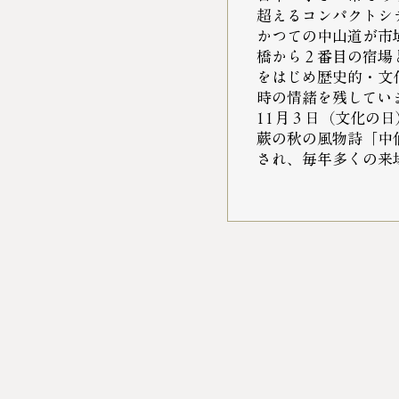
超えるコンパクトシ
かつての中山道が市
橋から２番目の宿場
をはじめ歴史的・文
時の情緒を残してい
11月３日（文化の
蕨の秋の風物詩「中
され、毎年多くの来