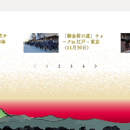
式サ
「御金荷の道」ウォ
8体
ークin 江戸・東京
（11月30日）
1
2
3
4