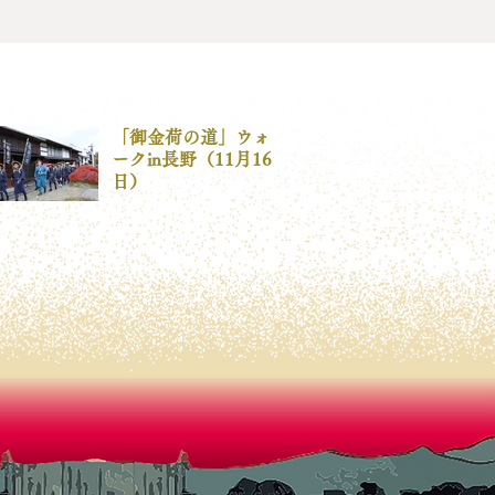
「御金荷の道」ウォ
ークin長野（11月16
日）