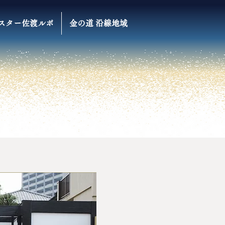
スター佐渡ルポ
金の道 沿線地域