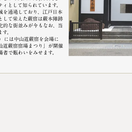
ティとして知られています。
域を通過しており、江戸日本
として栄えた蕨宿は蕨本陣跡
化的な街並みが今もなお、当
ます。
日）には中山道蕨宿を会場に
仙道蕨宿宿場まつり」が開催
場者で賑わいをみせます。