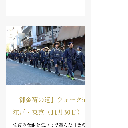
ました♪ふたりは2025年開宿400年を
迎えた長野県東御市・海野宿をレポー
ト！2日間の「金の道」動画レポート
を公開します♪
「御金荷の道」ウォークin
江戸・東京（11月30日）
佐渡の金銀を江戸まで運んだ「金の