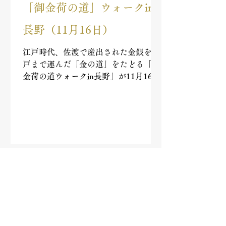
「御金荷の道」ウォークin
長野（11月16日）
江戸時代、佐渡で産出された金銀を江
戸まで運んだ「金の道」をたどる「御
金荷の道ウォークin長野」が11月16
日、長野県内で開かれました。当時の
旅装束に身を包んだ約90人が参加し、
上田、東御、小諸の3市にわたる北国
街道を歩き、先人の苦労をしのびまし
た。...