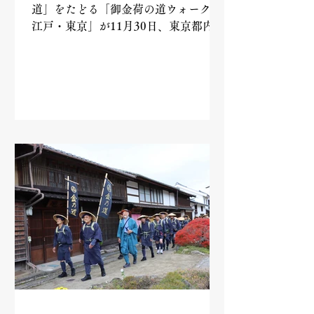
道」をたどる「御金荷の道ウォーク in
江戸・東京」が11月30日、東京都内で
開かれました。首都圏を中心に約100
人が参加し、晴天の下、心地よい汗を
流しました。 今回のコースは板橋区
役所から巣鴨地蔵通り商店街、神田明
神などを巡り旧金座跡の日...